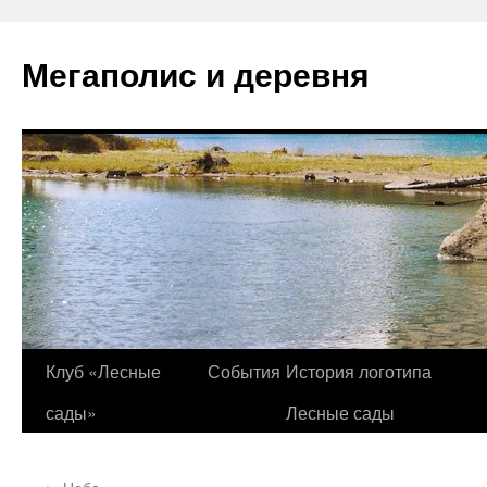
Перейти
к
Мегаполис и деревня
содержимому
Клуб «Лесные
События
История логотипа
сады»
Лесные сады
←
Небо