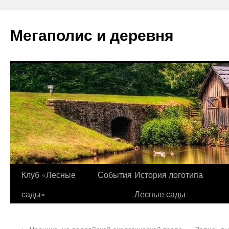
Перейти
к
Мегаполис и деревня
содержимому
Клуб «Лесные
События
История логотипа
сады»
Лесные сады
←
Черника, на валдайской экологической тропе
Запись вы