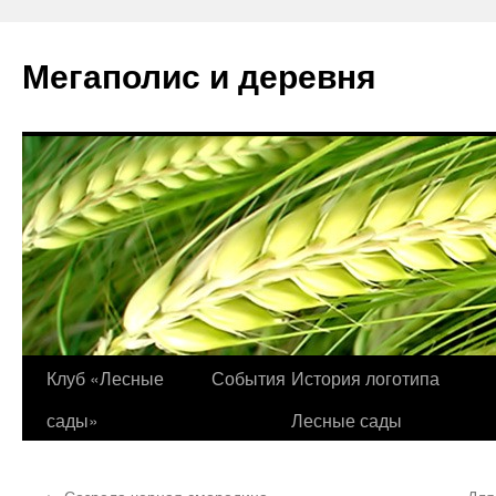
Перейти
к
Мегаполис и деревня
содержимому
Клуб «Лесные
События
История логотипа
сады»
Лесные сады
←
Созрела черная смородина
Для