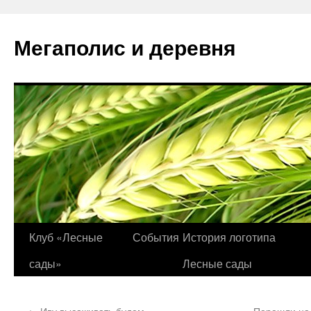
Перейти
к
Мегаполис и деревня
содержимому
Клуб «Лесные
События
История логотипа
сады»
Лесные сады
←
Иву высаживать будем
Перешли на 