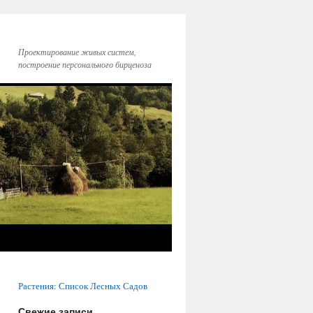
Проектирование живых систем,
построение персонального бирценоза
Растения: Список Лесных Садов
Свежие записи