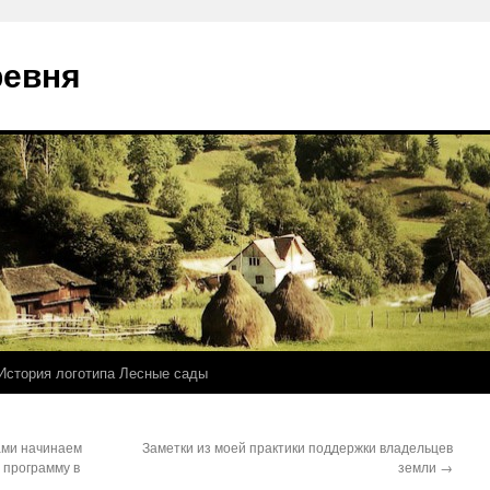
ревня
История логотипа Лесные сады
ами начинаем
Заметки из моей практики поддержки владельцев
 программу в
земли
→