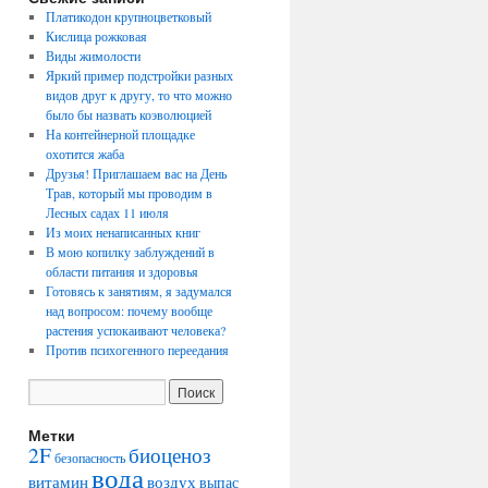
Платикодон крупноцветковый
Кислица рожковая
Виды жимолости
Яркий пример подстройки разных
видов друг к другу, то что можно
было бы назвать коэволюцией
На контейнерной площадке
охотится жаба
Друзья! Приглашаем вас на День
Трав, который мы проводим в
Лесных садах 11 июля
Из моих ненаписанных книг
В мою копилку заблуждений в
области питания и здоровья
Готовясь к занятиям, я задумался
над вопросом: почему вообще
растения успокаивают человека?
Против психогенного переедания
Метки
2F
биоценоз
безопасность
вода
воздух
витамин
выпас