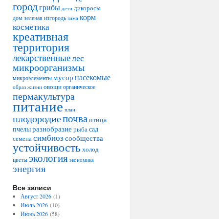
город
грибы
дикоросы
дети
корм
дом
зеленая изгородь
зима
косметика
креативная
территория
лекарственные
лес
микроорганизмы
насекомые
мусор
микроэлементы
овощи
образ жизни
органическое
пермакультура
питание
план
плодородие
почва
птица
разнобразие
сад
пчелы
рыба
симбиоз
сообщества
семена
устойчивость
холод
экология
цветы
экономика
энергия
Все записи
Август 2026
(1)
Июль 2026
(10)
Июнь 2026
(58)