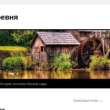
ревня
История логотипа Лесные сады
Берёзовые почки
→