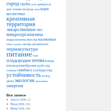
город
грибы
дикоросы
дети
корм
дом
зеленая изгородь
зима
косметика
креативная
территория
лекарственные
лес
микроорганизмы
насекомые
мусор
микроэлементы
овощи
образ жизни
органическое
пермакультура
питание
план
плодородие
почва
птица
разнобразие
сад
пчелы
рыба
симбиоз
сообщества
семена
устойчивость
холод
экология
цветы
экономика
энергия
Все записи
Август 2026
(1)
Июль 2026
(10)
Июнь 2026
(58)