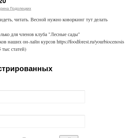
20
ерина Подолецких
идеть, читать. Весной нужно коворкинг тут делать
лько для членов клуба "Лесные сады"
ников наших он-лайн курсов https://foodforest.ru/yourbiocenosis
5 тыс статей)
истрированных