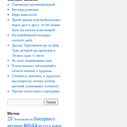
Платикодон крупноцветковый
Кислица рожковая
Виды жимолости
Яркий пример подстройки разных
видов друг к другу, то что можно
было бы назвать коэволюцией
На контейнерной площадке
охотится жаба
Друзья! Приглашаем вас на День
Трав, который мы проводим в
Лесных садах 11 июля
Из моих ненаписанных книг
В мою копилку заблуждений в
области питания и здоровья
Готовясь к занятиям, я задумался
над вопросом: почему вообще
растения успокаивают человека?
Против психогенного переедания
Метки
2F
биоценоз
безопасность
вода
воздух
витамин
выпас