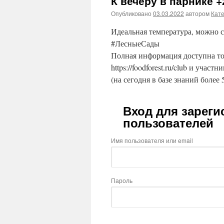
К вечеру в парнике +
Опубликовано
03.03.2022
автором
Кат
Идеальная температура, можно с
#ЛесныеСады
Полная информация доступна то
https://foodforest.ru/club и участ
(на сегодня в базе знаний более 
Вход для зарег
пользователей
Имя пользователя или email
Пароль