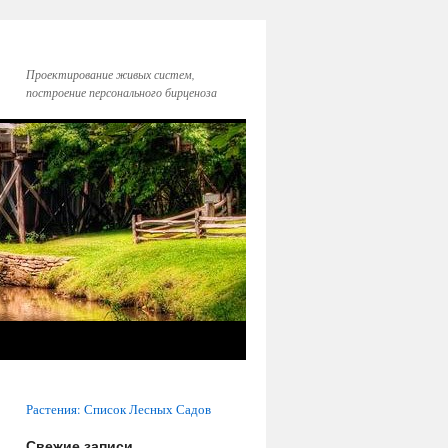
Проектирование живых систем,
построение персонального бирценоза
Растения: Список Лесных Садов
Свежие записи