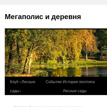
Перейти
к
Мегаполис и деревня
содержимому
Клуб «Лесные
События
История логотипа
сады»
Лесные сады
←
Наглядный пример о роли солнца в нашем