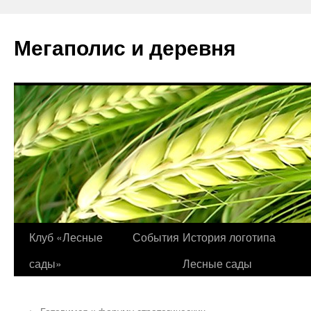
Перейти
к
Мегаполис и деревня
содержимому
Клуб «Лесные
События
История логотипа
сады»
Лесные сады
←
Готовимся к форуму стратегических