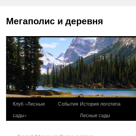
Перейти
к
Мегаполис и деревня
содержимому
Клуб «Лесные
События
История логотипа
сады»
Лесные сады
←
Георгий Афанасьев: Задача человека —