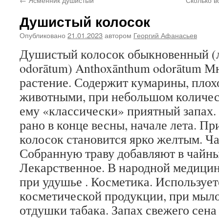
Душистый колосок
Опубликовано
21.01.2023
автором
Георгий Афанасьев
Душистый колосок обыкновенный (л
odorātum) Anthoxānthum odorātum М
растение. Содержит кумарины, плох
животными, при небольшом количест
ему «классически» приятный запах.
рано в конце весны, начале лета. П
колосок становится ярко желтым. Ча
Собранную траву добавляют в чайны
Лекарственное. В народной медицин
при удушье . Косметика. Использует
косметической продукции, при мыло
отдушки табака. Запах свежего сена