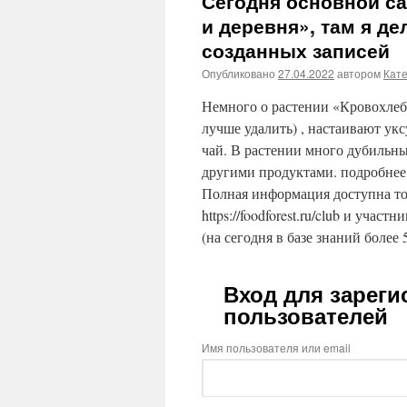
Сегодня основной са
и деревня», там я д
созданных записей
Опубликовано
27.04.2022
автором
Кат
Немного о растении «Кровохлебк
лучше удалить) , настаивают ук
чай. В растении много дубильны
другими продуктами. подробнее ht
Полная информация доступна то
https://foodforest.ru/club и участ
(на сегодня в базе знаний более 
Вход для зарег
пользователей
Имя пользователя или email