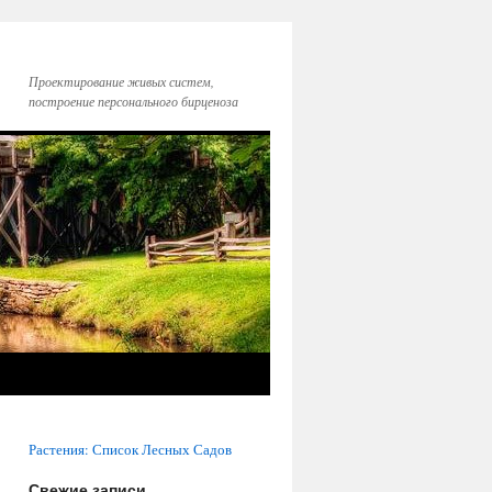
Проектирование живых систем,
построение персонального бирценоза
Растения: Список Лесных Садов
Свежие записи