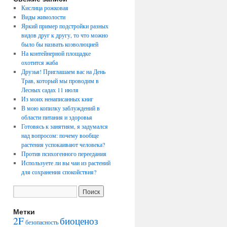
Кислица рожковая
Виды жимолости
Яркий пример подстройки разных
видов друг к другу, то что можно
было бы назвать коэволюцией
На контейнерной площадке
охотится жаба
Друзья! Приглашаем вас на День
Трав, который мы проводим в
Лесных садах 11 июля
Из моих ненаписанных книг
В мою копилку заблуждений в
области питания и здоровья
Готовясь к занятиям, я задумался
над вопросом: почему вообще
растения успокаивают человека?
Против психогенного переедания
Используете ли вы чаи из растений
для сохранения спокойствия?
Метки
2F
биоценоз
безопасность