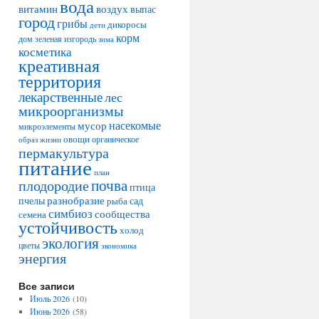
вода
воздух
витамин
выпас
город
грибы
дикоросы
дети
корм
дом
зеленая изгородь
зима
косметика
креативная
территория
лекарственные
лес
микроорганизмы
насекомые
мусор
микроэлементы
овощи
образ жизни
органическое
пермакультура
питание
план
плодородие
почва
птица
разнобразие
сад
пчелы
рыба
симбиоз
сообщества
семена
устойчивость
холод
экология
цветы
экономика
энергия
Все записи
Июль 2026
(10)
Июнь 2026
(58)