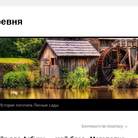
ревня
История логотипа Лесные сады
Биопиратство biopiracy
→