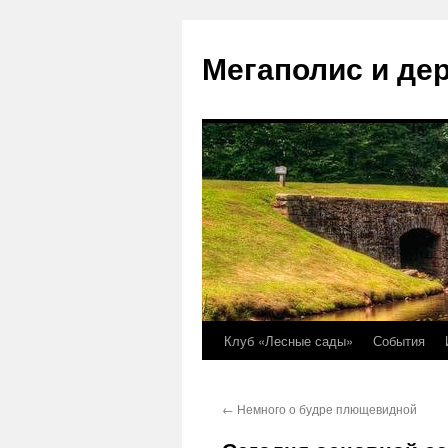
Перейти
к
Мегаполис и де
содержимому
Клуб «Лесные сады»
События
←
Немного о будре плющевидной