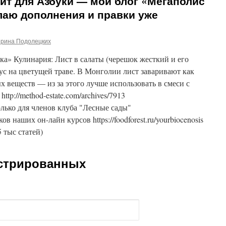
йт для Азбуки — мой блог «Мегаполис
елаю дополнения и правки уже
ерина Подолецких
а» Кулинария: Лист в салаты (черешок жесткий и его
сус на цветущей траве. В Монголии лист заваривают как
х веществ — из за этого лучше использовать в смеси с
tp://method-estate.com/archives/7913
лько для членов клуба "Лесные сады"
ников наших он-лайн курсов https://foodforest.ru/yourbiocenosis
5 тыс статей)
истрированных