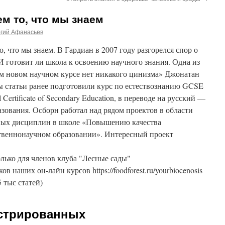
ем то, что мы знаем
ргий Афанасьев
, что мы знаем. В Гардиан в 2007 году разгорелся спор о
 И готовит ли школа к освоению научного знания. Одна из
ем новом научном курсе нет никакого цинизма» Джонатан
 статьи ранее подготовили курс по естествознанию GCSE
Certificate of Secondary Education, в переводе на русский —
зования. Осборн работал над рядом проектов в области
чных дисциплин в школе «Повышению качества
твеннонаучном образовании». Интересный проект
лько для членов клуба "Лесные сады"
ников наших он-лайн курсов https://foodforest.ru/yourbiocenosis
5 тыс статей)
истрированных