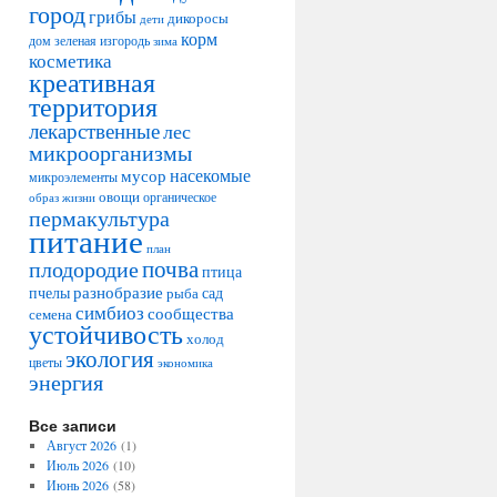
город
грибы
дикоросы
дети
корм
дом
зеленая изгородь
зима
косметика
креативная
территория
лекарственные
лес
микроорганизмы
насекомые
мусор
микроэлементы
овощи
образ жизни
органическое
пермакультура
питание
план
плодородие
почва
птица
разнобразие
сад
пчелы
рыба
симбиоз
сообщества
семена
устойчивость
холод
экология
цветы
экономика
энергия
Все записи
Август 2026
(1)
Июль 2026
(10)
Июнь 2026
(58)