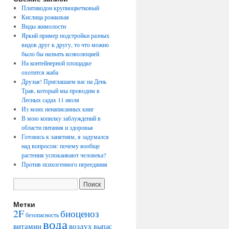
Платикодон крупноцветковый
Кислица рожковая
Виды жимолости
Яркий пример подстройки разных
видов друг к другу, то что можно
было бы назвать коэволюцией
На контейнерной площадке
охотится жаба
Друзья! Приглашаем вас на День
Трав, который мы проводим в
Лесных садах 11 июля
Из моих ненаписанных книг
В мою копилку заблуждений в
области питания и здоровья
Готовясь к занятиям, я задумался
над вопросом: почему вообще
растения успокаивают человека?
Против психогенного переедания
Метки
2F
биоценоз
безопасность
вода
воздух
витамин
выпас