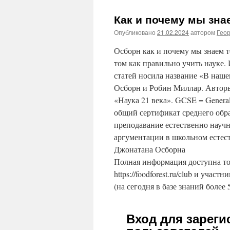
Как и почему мы зна
Опубликовано
21.02.2024
автором
Гео
Осборн как и почему мы знаем то
том как правильно учить науке.
статей носила название «В наш
Осборн и Робин Миллар. Авторы
«Наука 21 века». GCSE = General 
общий сертификат среднего обра
преподавание естественно нау
аргументации в школьном естес
Джонатана Осборна
Полная информация доступна то
https://foodforest.ru/club и участ
(на сегодня в базе знаний более 
Вход для зарег