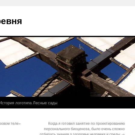
ревня
История логотипа Лесные сады
ровом теле»
Когда я готовил занятие по проектированию
персонального биоценоза, было очень сложно
отбирать знания о здоровье человека и среды
→