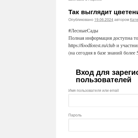
Так выглядит цветен
Опубликовано
19.06.2024
автором
Кат
#ЛесныеСады
Полная информация доступна то
https://foodforest.ru/club и участ
(на сегодня в базе знаний более 
Вход для зарег
пользователей
Имя пользователя или email
Пароль