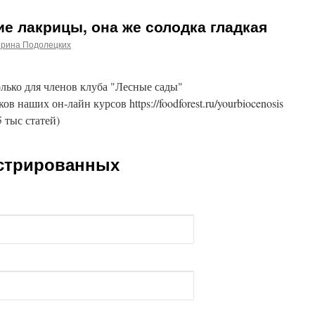
ие лакрицы, она же солодка гладкая
ерина Подолецких
лько для членов клуба "Лесные сады"
ников наших он-лайн курсов https://foodforest.ru/yourbiocenosis
5 тыс статей)
истрированных