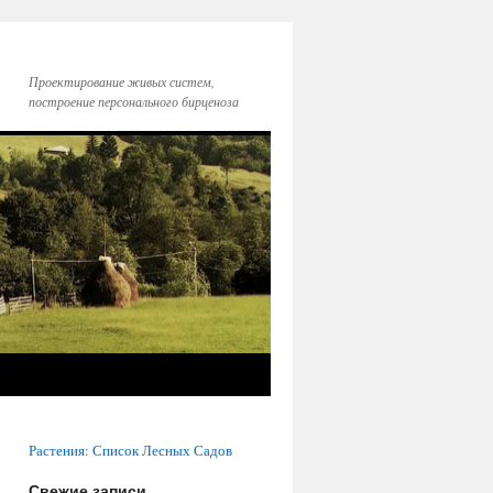
Проектирование живых систем,
построение персонального бирценоза
Растения: Список Лесных Садов
Свежие записи