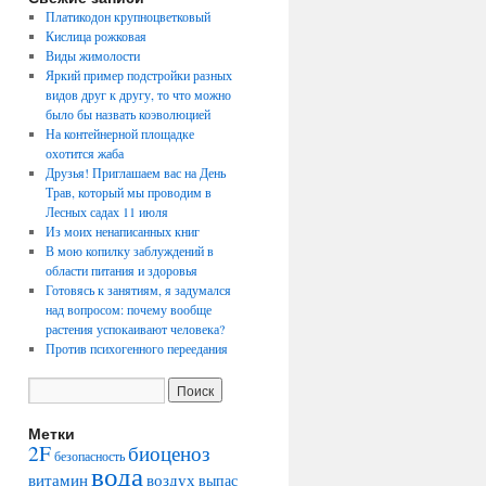
Платикодон крупноцветковый
Кислица рожковая
Виды жимолости
Яркий пример подстройки разных
видов друг к другу, то что можно
было бы назвать коэволюцией
На контейнерной площадке
охотится жаба
Друзья! Приглашаем вас на День
Трав, который мы проводим в
Лесных садах 11 июля
Из моих ненаписанных книг
В мою копилку заблуждений в
области питания и здоровья
Готовясь к занятиям, я задумался
над вопросом: почему вообще
растения успокаивают человека?
Против психогенного переедания
Метки
2F
биоценоз
безопасность
вода
воздух
витамин
выпас