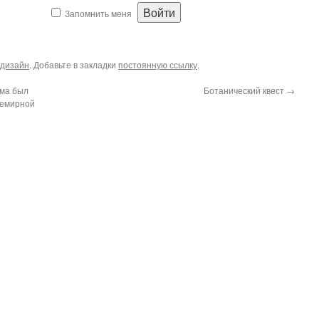
Запомнить меня
дизайн
. Добавьте в закладки
постоянную ссылку
.
ема был
Ботанический квест
→
семирной