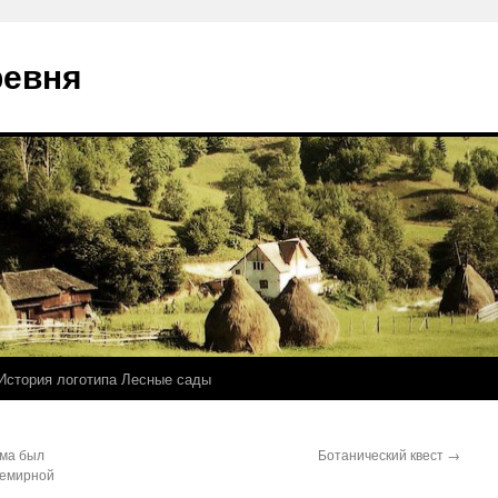
ревня
История логотипа Лесные сады
ема был
Ботанический квест
→
семирной