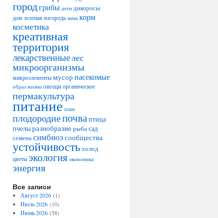
город
грибы
дикоросы
дети
корм
дом
зеленая изгородь
зима
косметика
креативная
территория
лекарственные
лес
микроорганизмы
насекомые
мусор
микроэлементы
овощи
образ жизни
органическое
пермакультура
питание
план
плодородие
почва
птица
разнобразие
сад
пчелы
рыба
симбиоз
сообщества
семена
устойчивость
холод
экология
цветы
экономика
энергия
Все записи
Август 2026
(1)
Июль 2026
(10)
Июнь 2026
(58)