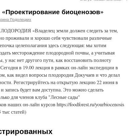
и «Проектирование биоценозов»
ерина Подолецких
ОРОДИЯ «Владелец земли должен следить за тем,
дно проживали и хорошо себя чувствовали различные
почка целеполагания здесь следующая: мы хотим
оздать месторождение плодородной почвы, а учитывая
, у нас нет другого пути, как восстановить полноту
егодня в 19.00 лекция в рамках он-лайн экспедиции в
м, как видел вопросы плодородия Докучаев и что делал
ности. Регистрируйтесь на открытую лекцию 22 июня в
 и запись будет вам доступна. Это можно сделать
лько для членов клуба "Лесные сады"
ников наших он-лайн курсов https://foodforest.ru/yourbiocenosis
5 тыс статей)
истрированных