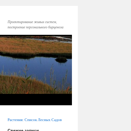
Проектирование живых систем,
построение персонального бирценоза
Растения: Список Лесных Садов
Свежие записи