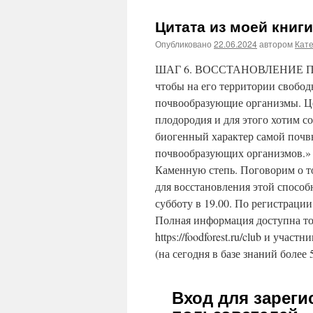
Цитата из моей книг
Опубликовано
22.06.2024
автором
Кат
ШАГ 6. ВОССТАНОВЛЕНИЕ ПЛОД
чтобы на его территории свобо
почвообразующие организмы. Це
плодородия и для этого хотим с
биогенный характер самой почвы
почвообразующих организмов.» С
Каменную степь. Поговорим о то
для восстановления этой способ
субботу в 19.00. По регистрации
Полная информация доступна то
https://foodforest.ru/club и участ
(на сегодня в базе знаний более 
Вход для зарег