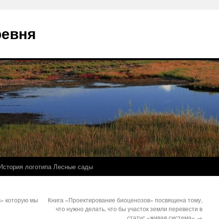
ревня
История логотипа Лесные сады
в» которую мы
Книга «Проектирование биоценозов» посвящена тому,
что нужно делать, что бы участок земли перевести в
статус «живая система»
→