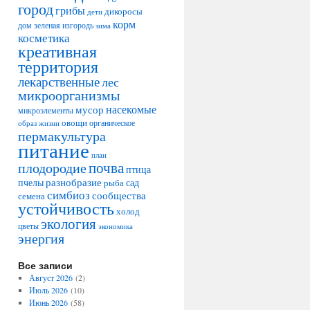
город
грибы
дикоросы
дети
корм
дом
зеленая изгородь
зима
косметика
креативная
территория
лекарственные
лес
микроорганизмы
насекомые
мусор
микроэлементы
овощи
образ жизни
органическое
пермакультура
питание
план
плодородие
почва
птица
разнобразие
сад
пчелы
рыба
симбиоз
сообщества
семена
устойчивость
холод
экология
цветы
экономика
энергия
Все записи
Август 2026
(2)
Июль 2026
(10)
Июнь 2026
(58)