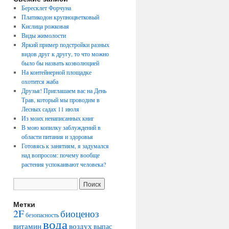
Бересклет Форчуна
Платикодон крупноцветковый
Кислица рожковая
Виды жимолости
Яркий пример подстройки разных
видов друг к другу, то что можно
было бы назвать коэволюцией
На контейнерной площадке
охотится жаба
Друзья! Приглашаем вас на День
Трав, который мы проводим в
Лесных садах 11 июля
Из моих ненаписанных книг
В мою копилку заблуждений в
области питания и здоровья
Готовясь к занятиям, я задумался
над вопросом: почему вообще
растения успокаивают человека?
Метки
2F
биоценоз
безопасность
вода
воздух
витамин
выпас