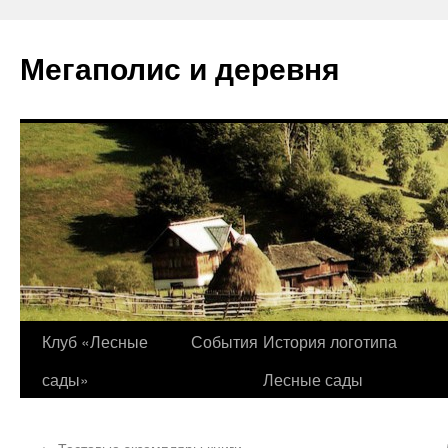
Перейти
к
Мегаполис и деревня
содержимому
Клуб «Лесные
События
История логотипа
сады»
Лесные сады
←
Тестовые экземпляры книги