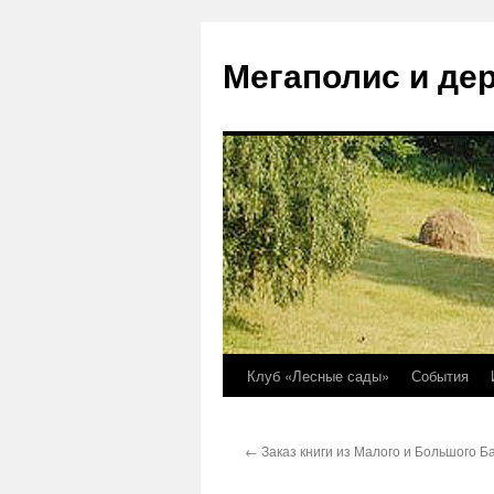
Перейти
к
Мегаполис и де
содержимому
Клуб «Лесные сады»
События
←
Заказ книги из Малого и Большого 