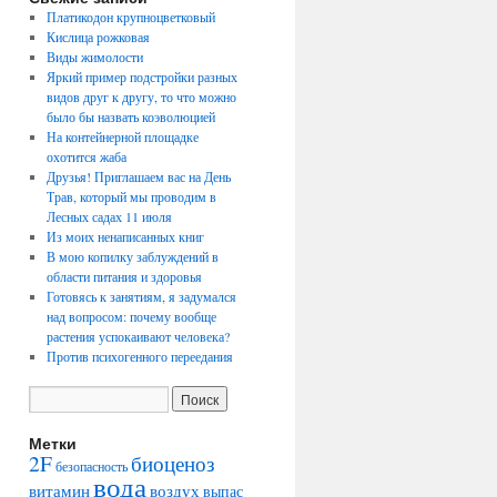
Платикодон крупноцветковый
Кислица рожковая
Виды жимолости
Яркий пример подстройки разных
видов друг к другу, то что можно
было бы назвать коэволюцией
На контейнерной площадке
охотится жаба
Друзья! Приглашаем вас на День
Трав, который мы проводим в
Лесных садах 11 июля
Из моих ненаписанных книг
В мою копилку заблуждений в
области питания и здоровья
Готовясь к занятиям, я задумался
над вопросом: почему вообще
растения успокаивают человека?
Против психогенного переедания
Метки
2F
биоценоз
безопасность
вода
воздух
витамин
выпас