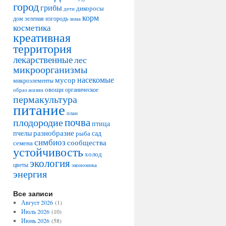
город
грибы
дикоросы
дети
корм
дом
зеленая изгородь
зима
косметика
креативная
территория
лекарственные
лес
микроорганизмы
насекомые
мусор
микроэлементы
овощи
образ жизни
органическое
пермакультура
питание
план
плодородие
почва
птица
разнобразие
сад
пчелы
рыба
симбиоз
сообщества
семена
устойчивость
холод
экология
цветы
экономика
энергия
Все записи
Август 2026
(1)
Июль 2026
(10)
Июнь 2026
(58)