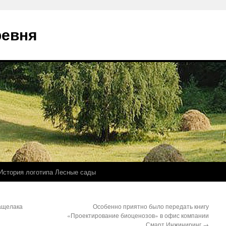
ревня
История логотипа Лесные сады
Бащелака
Особенно приятно было передать книгу
«Проектирование биоценозов» в офис компании
Смарт Инжиниринг
→