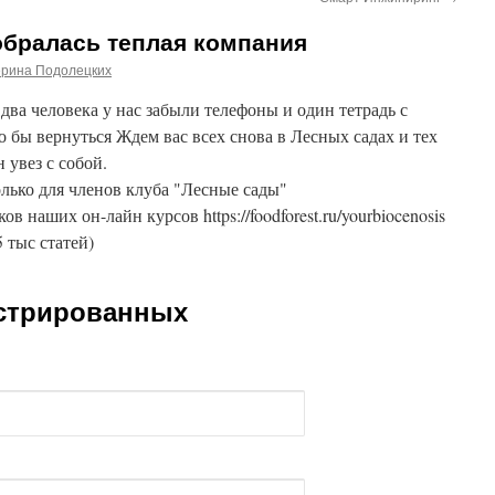
собралась теплая компания
ерина Подолецких
 два человека у нас забыли телефоны и один тетрадь с
о бы вернуться Ждем вас всех снова в Лесных садах и тех
 увез с собой.
лько для членов клуба "Лесные сады"
ников наших он-лайн курсов https://foodforest.ru/yourbiocenosis
5 тыс статей)
истрированных