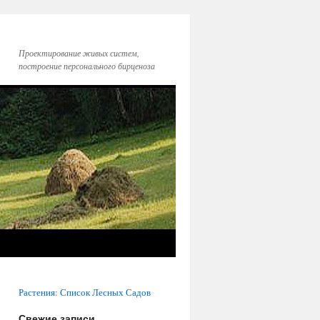
Проектирование живых систем,
построение персонального бирценоза
Растения: Список Лесных Садов
Свежие записи