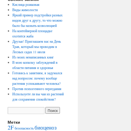
Кислица рожковая
Виды жимолости
Яркий пример подстройки разных
видов друг к другу, то что можно
было бы назвать коэволюцией
На контейнерной площадке
охотится жаба
Друзья! Приглашаем вас на День
Трав, который мы проводим в
Лесных садах 11 июля
Из моих ненаписанных книг
В мою копилку заблуждений в
области питания и здоровья
Готовясь к занятиям, я задумался
над вопросом: почему вообще
растения успокаивают человека?
Против психогенного переедания
Используете ли вы чаи из растений
для сохранения спокойствия?
Метки
2F
биоценоз
безопасность