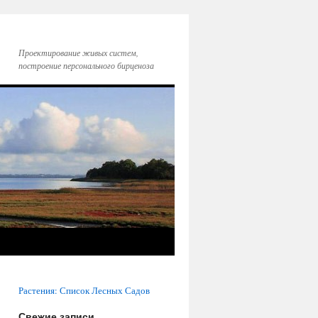
Проектирование живых систем,
построение персонального бирценоза
Растения: Список Лесных Садов
Свежие записи