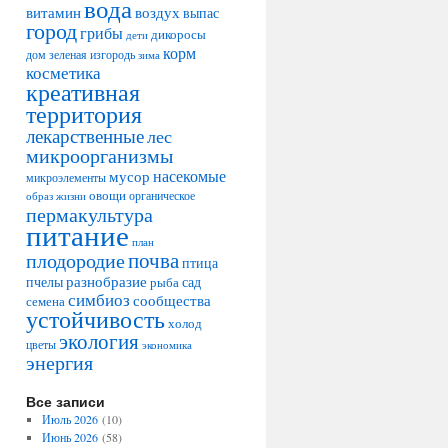
вода
воздух
витамин
выпас
город
грибы
дикоросы
дети
корм
дом
зеленая изгородь
зима
косметика
креативная
территория
лекарственные
лес
микроорганизмы
насекомые
мусор
микроэлементы
овощи
образ жизни
органическое
пермакультура
питание
план
плодородие
почва
птица
разнобразие
сад
пчелы
рыба
симбиоз
сообщества
семена
устойчивость
холод
экология
цветы
экономика
энергия
Все записи
Июль 2026
(10)
Июнь 2026
(58)