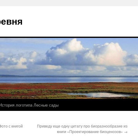
ревня
История логотипа Лесные сады
Фото с книгой
Приведу еще одну цитату про биоразнообразие из
книги «Проектирование биоценозов»
→