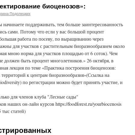
оектирование биоценозов»:
ерина Подолецких
ы начинаете поддерживать, тем больше заинтересованность
ись сами. Потому что если у вас большой процент
большая работа по посеву, по выращиванию через
ажны для участков с растительным биоразнообразием около
мая мною норма для участков площадью от 6 соток). Чем
е должен быть процент многолетников.» 26 октября, в
ичная лекция по теме «Практика построения биоценозов:
 территорий к центрам биоразнообразия»(Ссылка на
/biodiversity) по регистрации можно будет принять участие, и
лько для членов клуба "Лесные сады"
ников наших он-лайн курсов https://foodforest.ru/yourbiocenosis
5 тыс статей)
истрированных