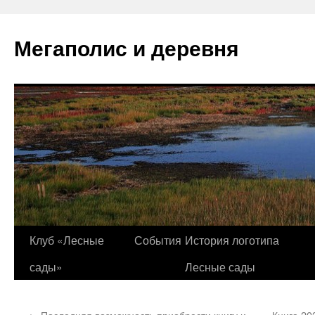
Перейти
к
Мегаполис и деревня
содержимому
Клуб «Лесные
События
История логотипа
сады»
Лесные сады
←
Последняя возможность приобрести книгу и
Книга 20