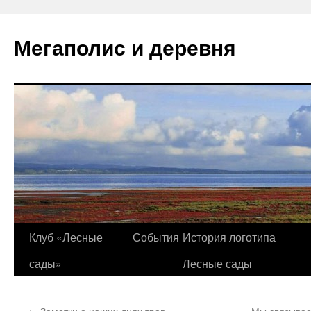
Перейти
к
Мегаполис и деревня
содержимому
Клуб «Лесные
События
История логотипа
сады»
Лесные сады
←
Заметки о наших днях трав
Мы связывае