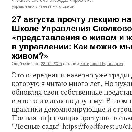
управления ливневыми стоками
27 августа прочту лекцию н
Школе Управления Сколково
«представления о живом и 
в управлении: Как можно мы
живом?»
Опубликовано
28.07.2025
автором
Катерина Подолецких
Это очередная и наверно уже тради
которую я читаю много лет. Но нужн
обновляя свои собственные предста
и что то излагая по другому. В этом
практики декомпозирующие и строя
Полная информация доступна только
"Лесные сады" https://foodforest.ru/c