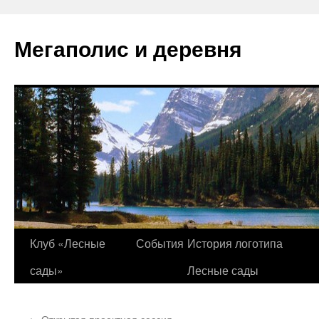
Перейти
к
Мегаполис и деревня
содержимому
Клуб «Лесные
События
История логотипа
сады»
Лесные сады
←
Открытая проектная сессия