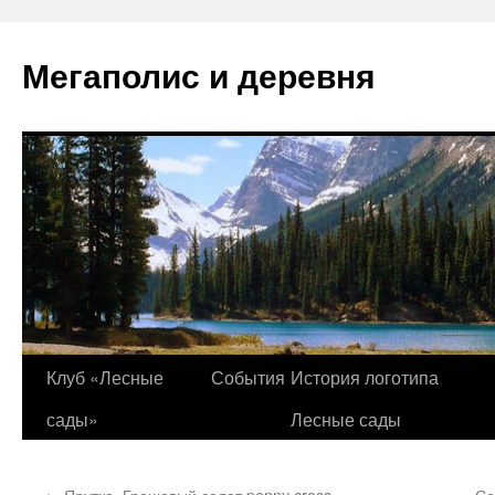
Перейти
к
Мегаполис и деревня
содержимому
Клуб «Лесные
События
История логотипа
сады»
Лесные сады
←
Ярутка. Грошовый салат penny cress
Се