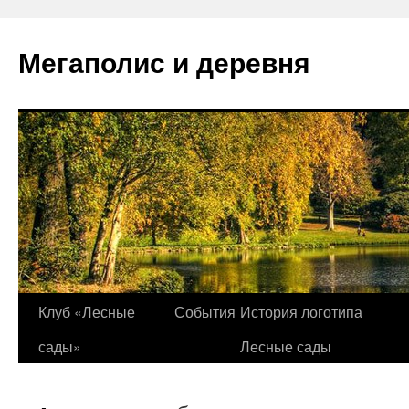
Перейти
к
Мегаполис и деревня
содержимому
Клуб «Лесные
События
История логотипа
сады»
Лесные сады