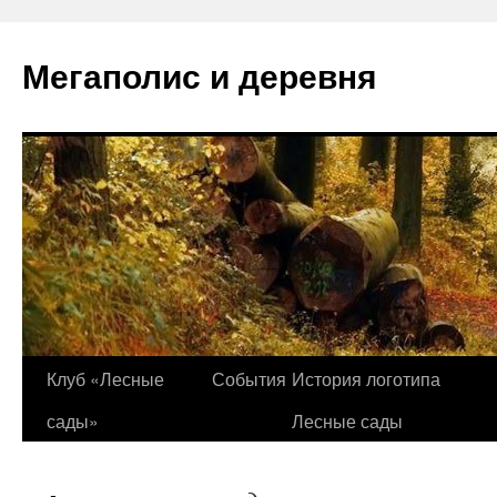
Перейти
к
Мегаполис и деревня
содержимому
Клуб «Лесные
События
История логотипа
сады»
Лесные сады