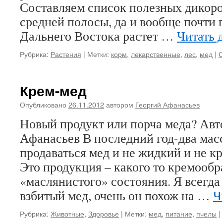
Составляем список полезных дикоро
средней полосы, да и вообще почти 
Дальнего Востока растет …
Читать 
Рубрика:
Растения
|
Метки:
корм
,
лекарственные
,
лес
,
мед
|
Крем-мед
Опубликовано
26.11.2012
автором
Георгий Афанасьев
Новый продукт или порча меда? Авт
Афанасьев В последний год-два мас
продаваться мед и не жидкий и не к
Это продукция – какого то кремообр
«маслянистого» состояния. Я всегда 
взбитый мед, очень он похож на …
Ч
Рубрика:
Животные
,
Здоровье
|
Метки:
мед
,
питание
,
пчелы
|