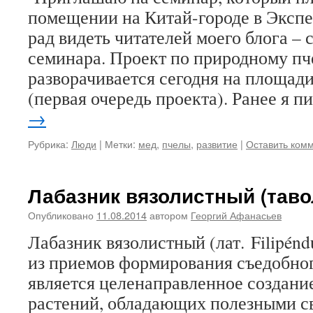
помещении на Китай-городе в Экспе
рад видеть читателей моего блога – 
семинара. Проект по природному пч
разворачивается сегодня на площади
(первая очередь проекта). Ранее я 
→
Рубрика:
Люди
|
Метки:
мед
,
пчелы
,
развитие
|
Оставить ком
Лабазник вязолистный (таво
Опубликовано
11.08.2014
автором
Георгий Афанасьев
Лабазник вязолистный (лат. Filipénd
из приемов формирования съедобного 
является целенаправленное создани
растений, обладающих полезными с