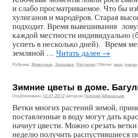
и слабо просматриваемое. Что бы из
хулиганов и мародёров. Старая высо
подходит. Время вывешивания лов
каждой местности индивидуально (
успеть в несколько дней). Время м
земляной …
Читать далее
→
Рубрика:
Животные
,
Здоровье
,
Растения
|
Метки:
мед
,
пчелы
Зимние цветы в доме. Багул
Опубликовано
12.01.2012
автором
Георгий Афанасьев
Ветки многих растений зимой, прин
поставленные в воду могут дать кра
начнут цвести. Можно срезать ветки
неделю получить распустившиеся по