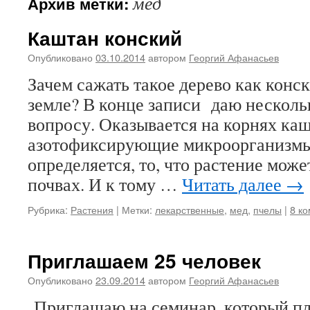
мед
Архив метки:
Каштан конский
Опубликовано
03.10.2014
автором
Георгий Афанасьев
Зачем сажать такое дерево как конс
земле? В конце записи даю несколь
вопросу. Оказывается на корнях каш
азотофиксирующие микроорганизмы
определяется, то, что растение мож
почвах. И к тому …
Читать далее
→
Рубрика:
Растения
|
Метки:
лекарственные
,
мед
,
пчелы
|
8 к
Приглашаем 25 человек
Опубликовано
23.09.2014
автором
Георгий Афанасьев
Приглашаю на семинар, который пл