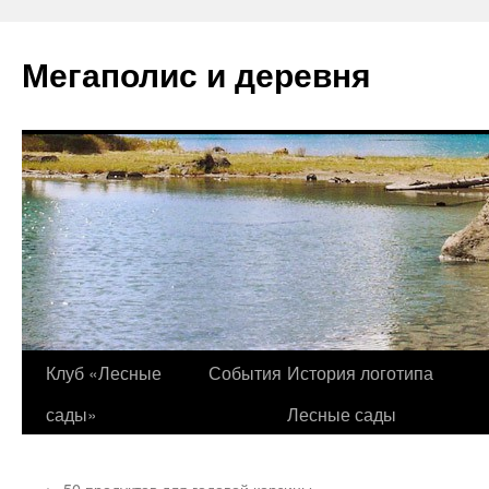
Перейти
к
Мегаполис и деревня
содержимому
Клуб «Лесные
События
История логотипа
сады»
Лесные сады
←
50 продуктов для годовой корзины