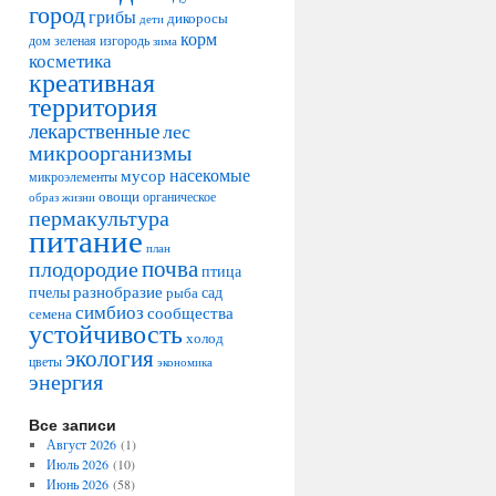
город
грибы
дикоросы
дети
корм
дом
зеленая изгородь
зима
косметика
креативная
территория
лекарственные
лес
микроорганизмы
насекомые
мусор
микроэлементы
овощи
образ жизни
органическое
пермакультура
питание
план
плодородие
почва
птица
разнобразие
сад
пчелы
рыба
симбиоз
сообщества
семена
устойчивость
холод
экология
цветы
экономика
энергия
Все записи
Август 2026
(1)
Июль 2026
(10)
Июнь 2026
(58)