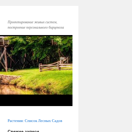
Проектирование живых систем,
построение персонального бирценоза
Растения: Список Лесных Садов
Свежие записи