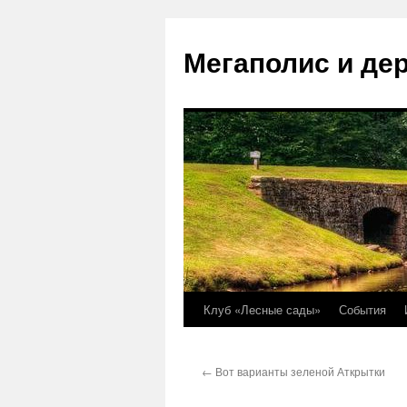
Перейти
к
Мегаполис и де
содержимому
Клуб «Лесные сады»
События
←
Вот варианты зеленой Аткрытки