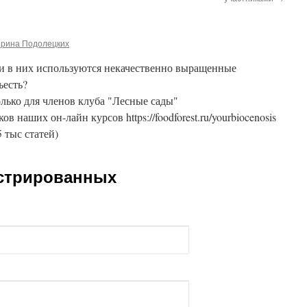
ерина Подолецких
ли в них используются некачественно выращенные
ъесть?
лько для членов клуба "Лесные сады"
ников наших он-лайн курсов https://foodforest.ru/yourbiocenosis
5 тыс статей)
истрированных