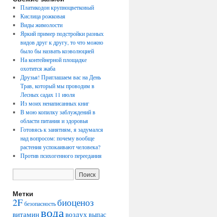
Платикодон крупноцветковый
Кислица рожковая
Виды жимолости
Яркий пример подстройки разных
видов друг к другу, то что можно
было бы назвать коэволюцией
На контейнерной площадке
охотится жаба
Друзья! Приглашаем вас на День
Трав, который мы проводим в
Лесных садах 11 июля
Из моих ненаписанных книг
В мою копилку заблуждений в
области питания и здоровья
Готовясь к занятиям, я задумался
над вопросом: почему вообще
растения успокаивают человека?
Против психогенного переедания
Метки
2F
биоценоз
безопасность
вода
воздух
витамин
выпас