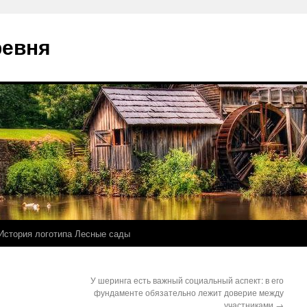
ревня
История логотипа Лесные сады
У шеринга есть важный социальный аспект: в его
фундаменте обязательно лежит доверие между
участниками
→