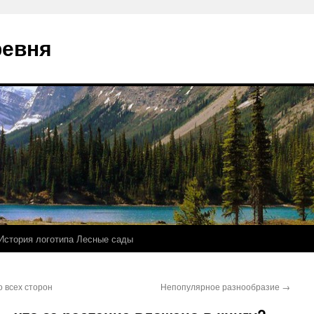
ревня
История логотипа Лесные сады
 всех сторон
Непопулярное разнообразие
→