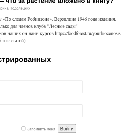
 что за растение вложено в книгу?
ерина Подолецких
у «По следам Робинзона». Верзилина 1946 года издания.
лько для членов клуба "Лесные сады"
ников наших он-лайн курсов https://foodforest.ru/yourbiocenosis
5 тыс статей)
истрированных
Запомнить меня