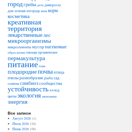
город
грибы
дикоросы
дети
корм
дом
зеленая изгородь
зима
косметика
креативная
территория
лекарственные
лес
микроорганизмы
насекомые
мусор
микроэлементы
овощи
образ жизни
органическое
пермакультура
питание
план
плодородие
почва
птица
разнобразие
сад
пчелы
рыба
симбиоз
сообщества
семена
устойчивость
холод
экология
цветы
экономика
энергия
Все записи
Август 2026
(1)
Июль 2026
(10)
Июнь 2026
(58)