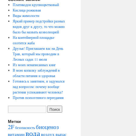
Платикодон крупноцветковый
Кислица рожковая
Виды жимолости
Яркий пример подстройки разных
видов друг к другу, то что можно
было бы назвать коэволюцией
На контейнерной площадке
охотится жаба
Друзья! Приглашаем вас на День
Трав, который мы проводим в
Лесных садах 11 июля
Из моих ненаписанных книг
В мою копилку заблуждений в
области питания и здоровья
Готовясь к занятиям, я задумался
над вопросом: почему вообще
растения успокаивают человека?
Против психогенного переедания
Метки
2F
биоценоз
безопасность
вода
воздух
витамин
выпас