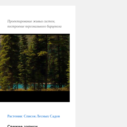
Проектирование живых систем,
построение персонального бирценоза
Растения: Список Лесных Садов
Свежие записи