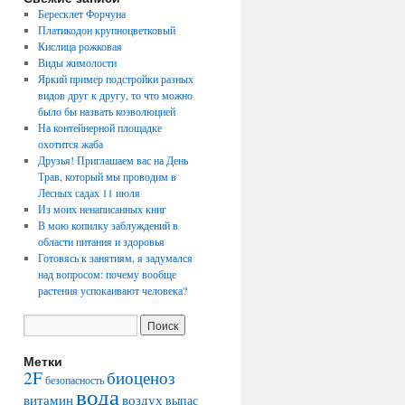
Бересклет Форчуна
Платикодон крупноцветковый
Кислица рожковая
Виды жимолости
Яркий пример подстройки разных
видов друг к другу, то что можно
было бы назвать коэволюцией
На контейнерной площадке
охотится жаба
Друзья! Приглашаем вас на День
Трав, который мы проводим в
Лесных садах 11 июля
Из моих ненаписанных книг
В мою копилку заблуждений в
области питания и здоровья
Готовясь к занятиям, я задумался
над вопросом: почему вообще
растения успокаивают человека?
Метки
2F
биоценоз
безопасность
вода
воздух
витамин
выпас