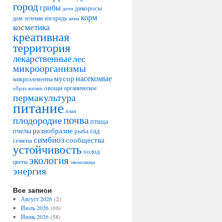
город
грибы
дикоросы
дети
корм
дом
зеленая изгородь
зима
косметика
креативная
территория
лекарственные
лес
микроорганизмы
насекомые
мусор
микроэлементы
овощи
образ жизни
органическое
пермакультура
питание
план
плодородие
почва
птица
разнобразие
сад
пчелы
рыба
симбиоз
сообщества
семена
устойчивость
холод
экология
цветы
экономика
энергия
Все записи
Август 2026
(2)
Июль 2026
(10)
Июнь 2026
(58)