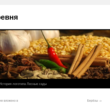
ревня
История логотипа Лесные сады
ие вложено в
Берёзы
→