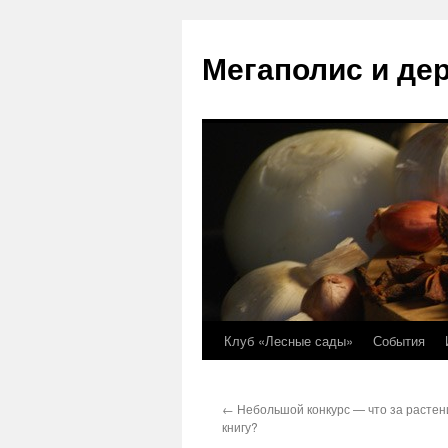
Перейти
к
Мегаполис и де
содержимому
Клуб «Лесные сады»
События
←
Небольшой конкурс — что за растен
книгу?