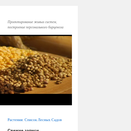
Проектирование живых систем,
построение персонального бирценоза
Растения: Список Лесных Садов
Свежие записи