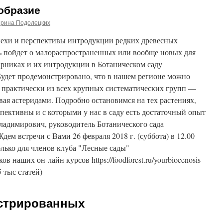
образие
ерина Подолецких
пехи и перспективы интродукции редких древесных
чь пойдет о малораспространенных или вообще новых для
арниках и их интродукции в Ботаническом саду
Будет продемонстрировано, что в нашем регионе можно
 практически из всех крупных систематических групп —
вая астеридами. Подробно остановимся на тех растениях,
спективны и с которыми у нас в саду есть достаточный опыт
адимирович, руководитель Ботанического сада
ем встречи с Вами 26 февраля 2018 г. (суббота) в 12.00
лько для членов клуба "Лесные сады"
ников наших он-лайн курсов https://foodforest.ru/yourbiocenosis
5 тыс статей)
истрированных