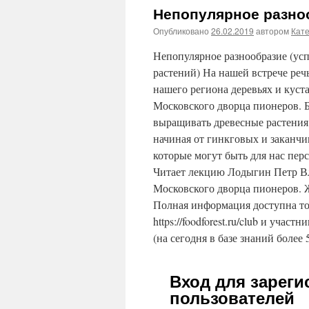
Непопулярное разно
Опубликовано
26.02.2019
автором
Кат
Непопулярное разнообразие (ус
растений) На нашей встрече ре
нашего региона деревьях и куст
Московского дворца пионеров. 
выращивать древесные растения
начиная от гинкговых и заканчи
которые могут быть для нас пер
Читает лекцию Лодыгин Петр Вл
Московского дворца пионеров. Жд
Полная информация доступна то
https://foodforest.ru/club и участ
(на сегодня в базе знаний более 
Вход для зарег
пользователей