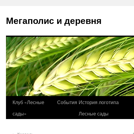
Перейти
к
Мегаполис и деревня
содержимому
Клуб «Лесные
События
История логотипа
сады»
Лесные сады
←
Кервель