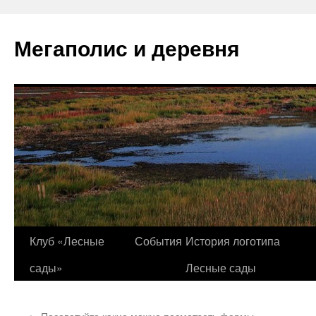
Перейти
к
Мегаполис и деревня
содержимому
Клуб «Лесные
События
История логотипа
сады»
Лесные сады
←
Посоветуйте какие можно посмотреть фермы