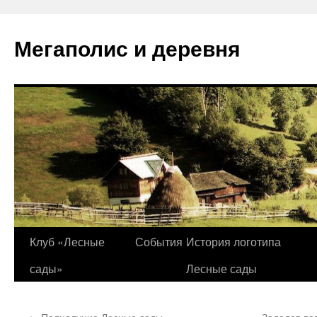
Перейти
к
Мегаполис и деревня
содержимому
Клуб «Лесные
События
История логотипа
сады»
Лесные сады
←
Полнолуние Лесные сады
Задался во