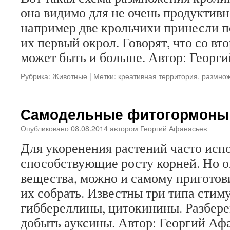
она видимо для не очень продуктивн
например две крольчихи принесли по
их первый окрол. Говорят, что со вт
может быть и больше. Автор: Георг
Рубрика:
Животные
|
Метки:
креативная территория
,
размно
Самодельные фитогормоны
Опубликовано
08.08.2014
автором
Георгий Афанасьев
Для укоренения растений часто исп
способствующие росту корней. Но о
вещества, можно и самому приготов
их собрать. Известны три типа стим
гиббереллины, цитокинины. Разбере
добыть ауксины. Автор: Георгий А