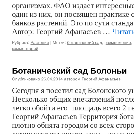
организмах. ФАО издает интересные
один из них, он посвящен практике 
банков растений. Это по сути станда
Автор: Георгий Афанасьев …
Читат
Рубрика:
Растения
|
Метки:
ботанический сад
,
размножение
,
комментарий
Ботанический сад Болоньи
Опубликовано
26.04.2014
автором
Георгий Афанасьев
Сегодня я посетил сад Болонского у
Несколько общих впечатлений посл
легко обойти его площадь всего 2 ге
Георгий Афанасьев Территория бота
плотно обнята городом со всех стор
домов смотрят внутрь сада, но не 