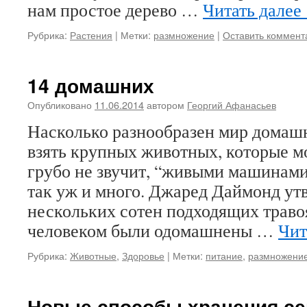
нам простое дерево …
Читать далее
Рубрика:
Растения
|
Метки:
размножение
|
Оставить коммент
14 домашних
Опубликовано
11.06.2014
автором
Георгий Афанасьев
Насколько разнообразен мир домаш
взять крупных животных, которые мо
грубо не звучит, “живыми машинами”
так уж и много. Джаред Даймонд утв
нескольких сотен подходящих трав
человеком были одомашнены …
Чит
Рубрика:
Животные
,
Здоровье
|
Метки:
питание
,
размножени
Новые способы хранения с