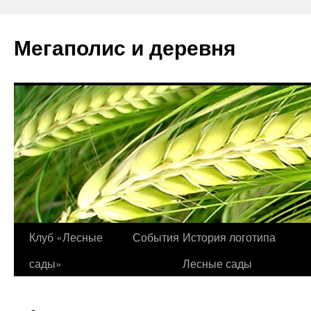
Перейти
к
Мегаполис и деревня
содержимому
Клуб «Лесные
События
История логотипа
сады»
Лесные сады