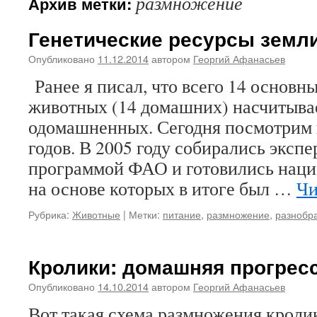
размножение
Архив метки:
Генетические ресурсы земл
Опубликовано
11.12.2014
автором
Георгий Афанасьев
Ранее я писал, что всего 14 основ
животных (14 домашних) насчитыва
одомашненных. Сегодня посмотрим 
годов. В 2005 году собирались эксп
программой ФАО и готовились наци
на основе которых в итоге был …
Чи
Рубрика:
Животные
|
Метки:
питание
,
размножение
,
разнобр
Кролики: домашняя прогрес
Опубликовано
14.10.2014
автором
Георгий Афанасьев
Вот такая схема размножения кроли