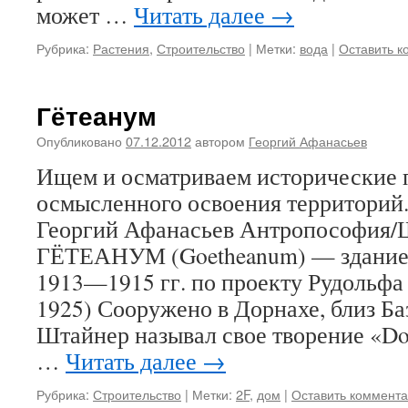
может …
Читать далее
→
Рубрика:
Растения
,
Строительство
|
Метки:
вода
|
Оставить к
Гётеанум
Опубликовано
07.12.2012
автором
Георгий Афанасьев
Ищем и осматриваем исторические
осмысленного освоения территорий.
Георгий Афанасьев Антропософия/
ГЁТЕАНУМ (Goetheanum) — здание,
1913—1915 гг. по проекту Рудольф
1925) Сооружено в Дорнахе, близ Ба
Штайнер называл свое творение «Dor
…
Читать далее
→
Рубрика:
Строительство
|
Метки:
2F
,
дом
|
Оставить коммент