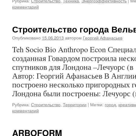
Рубрика:
Строительство
,
Техника
,
Энергоэффективность
|
Ме
комментарий
Строительство города Вель
Опубликовано
15.06.2013
автором
Георгий Афанасьев
Teh Socio Bio Anthropo Econ Специа
созданная Говардом построила неск
спутников для Лондона –Лечуорс (в 
Автор: Георгий Афанасьев В Англии
построено несколько пригородных г
Лондона были построены: Лечуорс 
Рубрика:
Строительство
,
Территории
|
Метки:
город
,
креатив
комментарий
ARBOFORM