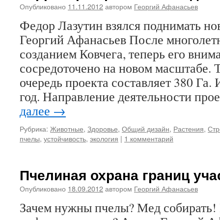
Опубликовано
11.11.2012
автором
Георгий Афанасьев
Федор Лазутин взялся поднимать но
Георгий Афанасьев После многолет
созданием Ковчега, теперь его вни
сосредоточено на новом масштабе. 
очередь проекта составляет 380 Га. 
год. Направление деятельности пр
далее
→
Рубрика:
Животные
,
Здоровье
,
Общий дизайн
,
Растения
,
Стр
пчелы
,
устойчивость
,
экология
|
1 комментарий
Пчелиная охрана границ уча
Опубликовано
18.09.2012
автором
Георгий Афанасьев
Зачем нужны пчелы? Мед собирать! 