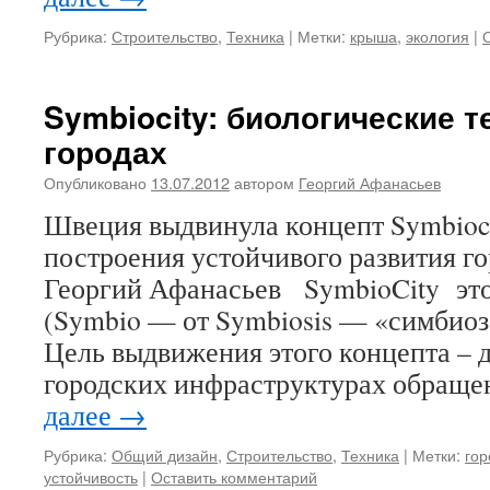
Рубрика:
Строительство
,
Техника
|
Метки:
крыша
,
экология
|
Symbiocity: биологические т
городах
Опубликовано
13.07.2012
автором
Георгий Афанасьев
Швеция выдвинула концепт Symbioci
построения устойчивого развития го
Георгий Афанасьев SymbioCity это
(Symbio — от Symbiosis — «симбиоз»
Цель выдвижения этого концепта – 
городских инфраструктурах обращ
далее
→
Рубрика:
Общий дизайн
,
Строительство
,
Техника
|
Метки:
гор
устойчивость
|
Оставить комментарий