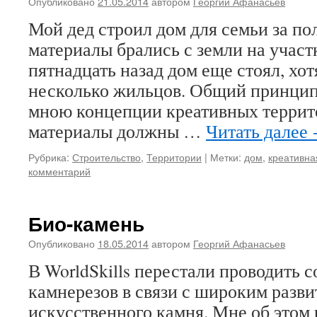
Опубликовано
21.05.2014
автором
Георгий Афанасьев
Мой дед строил дом для семьи за по
материалы брались с земли на участк
пятнадцать назад дом еще стоял, хо
несколько жильцов. Общий принцип
мною концепции креативных террит
материалы должны …
Читать далее
Рубрика:
Строительство
,
Территории
|
Метки:
дом
,
креативна
комментарий
Био-камень
Опубликовано
18.05.2014
автором
Георгий Афанасьев
В WorldSkills перестали проводить 
камнерезов в связи с широким разви
искусственного камня. Мне об этом