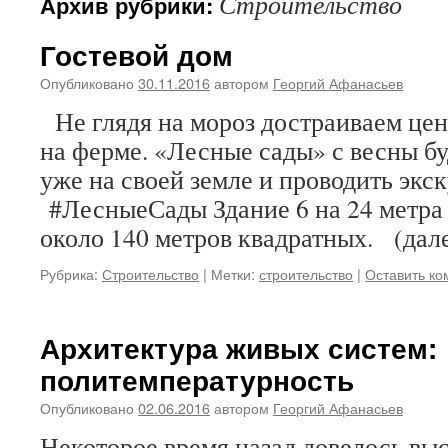
Строительство
Архив рубрики:
Гостевой дом
Опубликовано
30.11.2016
автором
Георгий Афанасьев
Не глядя на мороз достраиваем цен
на ферме. «Лесные сады» с весны бу
уже на своей земле и проводить экск
#ЛесныеСады Здание 6 на 24 метра
около 140 метров квадратных. (да
Рубрика:
Строительство
|
Метки:
строительство
|
Оставить к
Архитектура живых систем:
политемпературность
Опубликовано
02.06.2016
автором
Георгий Афанасьев
Некоторое время назад довелось выс