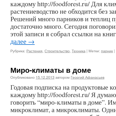
каждому http://foodforest.ru/ Для к
растениеводство не обходится без за
Решений много парников и теплиц 
достаточно много. Сегодня поговори
этой записи я собрал ссылки на кни
далее
→
Рубрика:
Растения
,
Строительство
,
Техника
|
Метки:
парник
|
Миро-климаты в доме
Опубликовано
15.12.2013
автором
Георгий Афанасьев
Годовая подписка на продуктовые 
каждому http://foodforest.ru/ Я дума
говорить “миро-климаты в доме”. Им
микроклимат, а микроклиматы. Одн