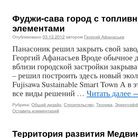
Фуджи-сава город с топлив
элементами
Опубликовано
03.12.2012
автором
Георгий Афанасьев
Панасоник решил закрыть свой завод
Георгий Афанасьев Вроде обычное д
вблизи городской застройки закрыв
– решил построить здесь новый экол
Fujisawa Sustainable Smart Town А в 
все виды решений …
Читать далее
Рубрика:
Общий дизайн
,
Строительство
,
Техника
,
Энергоэфф
Оставить комментарий
Территория развития Медви