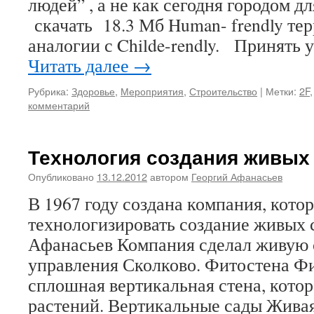
людей” , а не как сегодня городом д
скачать 18.3 Мб Human- frendly тер
аналогии с Childe-rendly. Принять 
Читать далее
→
Рубрика:
Здоровье
,
Мероприятия
,
Строительство
|
Метки:
2F
комментарий
Технология создания живых
Опубликовано
13.12.2012
автором
Георгий Афанасьев
В 1967 году создана компания, котор
технологизировать создание живых с
Афанасьев Компания сделал живую 
управления Сколково. Фитостена Фи
сплошная вертикальная стена, котор
растений. Вертикальные сады Живая