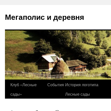
Перейти
к
Мегаполис и деревня
содержимому
Клуб «Лесные
События
История логотипа
сады»
Лесные сады