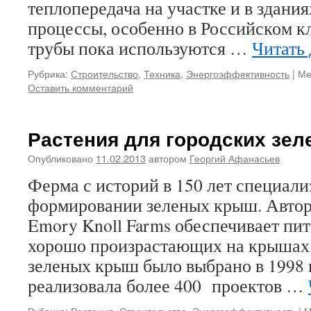
теплопередача на участке и в здани
процессы, особенно в Российском к
трубы пока используются …
Читать
Рубрика:
Строительство
,
Техника
,
Энергоэффективность
|
Ме
Оставить комментарий
Растения для городских зе
Опубликовано
11.02.2013
автором
Георгий Афанасьев
Ферма с историй в 150 лет специали
формировании зеленых крыш. Автор
Emory Knoll Farms обеспечивает пит
хорошо произрастающих на крышах.
зеленых крыш было выбрано в 1998 
реализовала более 400 проектов …
Рубрика:
Растения
,
Строительство
,
Энергоэффективность
|
М