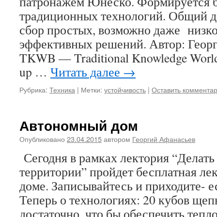
патронажем Юнеско. Формируется б
традиционных технологий. Общий де
сбор простых, возможно даже низко
эффективных решений. Автор: Гео
TKWB — Traditional Knowledge Worl
up …
Читать далее
→
Рубрика:
Техника
|
Метки:
устойчивость
|
Оставить коммента
Автономный дом
Опубликовано
23.04.2015
автором
Георгий Афанасьев
Сегодня в рамках лектория “Делать
территории” пройдет бесплатная ле
доме. Записывайтесь и приходите- е
Теперь о технологиях: 20 кубов щеп
достаточно, что бы обеспечить тепл