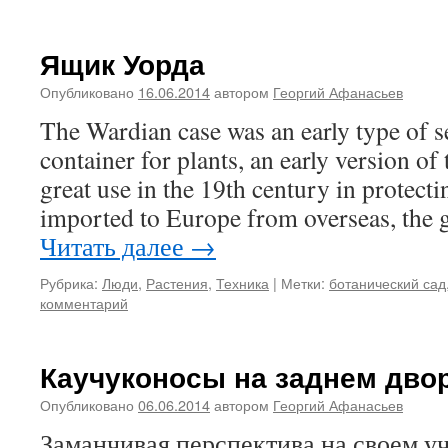
Ящик Уорда
Опубликовано
16.06.2014
автором
Георгий Афанасьев
The Wardian case was an early type of s
container for plants, an early version of
great use in the 19th century in protecti
imported to Europe from overseas, the 
Читать далее
→
Рубрика:
Люди
,
Растения
,
Техника
|
Метки:
ботанический сад
комментарий
Каучуконосы на заднем дво
Опубликовано
06.06.2014
автором
Георгий Афанасьев
Заманчивая перспектива на своем уч