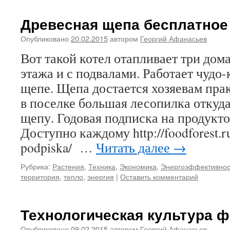
Древесная щепа бесплатное
Опубликовано
20.02.2015
автором
Георгий Афанасьев
Вот такой котел отапливает три дом
этажа и с подвалами. Работает чудо-
щепе. Щепа достается хозяевам пра
в поселке большая лесопилка откуд
щепу. Годовая подписка на продукт
Доступно каждому http://foodforest.r
podpiska/ …
Читать далее
→
Рубрика:
Растения
,
Техника
,
Экономика
,
Энергоэффективнос
территория
,
тепло
,
энергия
|
Оставить комментарий
Технологическая культура 
Опубликовано
09.02.2015
автором
Георгий Афанасьев