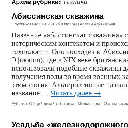
Техника
Архив рубрики:
Абиссинская скважина
Опубликовано
04.02.2025
автором
Георгий Афанасьев
Название «абиссинская скважина» с
историческим контекстом и происх
технологии. Оно восходит к Абисс
Эфиопия), где в XIX веке британски
использовали подобные скважины д
получения воды во время военных к
этимология: Альтернативные назван
название …
Читать далее
→
Рубрика:
Общий дизайн
,
Техника
|
Метки:
вода
|
Оставить ко
Усадьба «железнодорожного