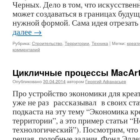
Черных. Дело в том, что искусствен
может создаваться в границах будущ
нужной формой. Сама идея отрезат
далее
→
Рубрика:
Строительство
,
Территории
,
Техника
|
Метки:
креат
комментарий
Цикличные процессы MacArt
Опубликовано
30.04.2014
автором
Георгий Афанасьев
Про устройство экономики для креа
уже не раз рассказывал в своих ста
подкаста на эту тему “Экономика кр
территории”, а это пример статьи “
технологический”). Посмотрим, что
решая подобные задачи. Фонд Элл