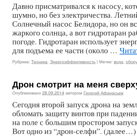
Давно присматривался к насосу, кот
шумно, но без электричества. Летни
Солнечный насос Белидора, но он вс
жаркого солнца, а вот гидротаран р
погоде. Гидротаран использует эне
для подъема ее части (около …
Чита
Рубрика:
Техника
,
Энергоэффективность
|
Метки:
вода
,
обор
Дрон смотрит на меня сверх
Опубликовано
28.09.2014
автором
Георгий Афанасьев
Сегодня второй запуск дрона на зем
обломать защиту винтов при падении
на поле с большим простором запус
Вот одно из “дрон-селфи”. (далее…)