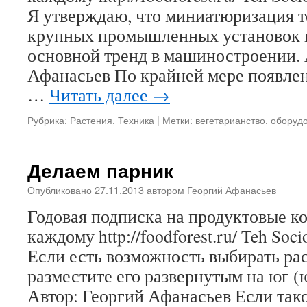
Я утверждаю, что миниатюризация т
крупных промышленных установок 
основной тренд в машиностроении. 
Афанасьев По крайней мере появле
…
Читать далее
→
Рубрика:
Растения
,
Техника
|
Метки:
вегетарианство
,
оборуд
Делаем парник
Опубликовано
27.11.2013
автором
Георгий Афанасьев
Годовая подписка на продуктовые 
каждому http://foodforest.ru/ Teh Soc
Если есть возможность выбирать ра
разместите его развернутым на юг (
Автор: Георгий Афанасьев Если так