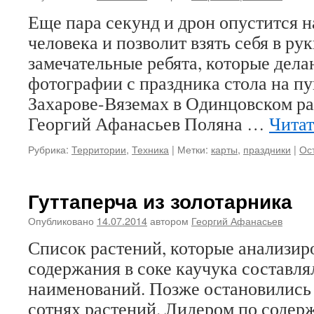
Еще пара секунд и дрон опустится н
человека и позволит взять себя в ру
замечательные ребята, которые дела
фотографии с праздника стола на п
Захарове-Вяземах в Одинцовском ра
Георгий Афанасьев Поляна …
Читат
Рубрика:
Территории
,
Техника
|
Метки:
карты
,
праздники
|
Ос
Гуттаперча из золотарника
Опубликовано
14.07.2014
автором
Георгий Афанасьев
Список растений, которые анализир
содержания в соке каучука составля
наименований. Позже остановились
сотнях растений. Лидером по содер