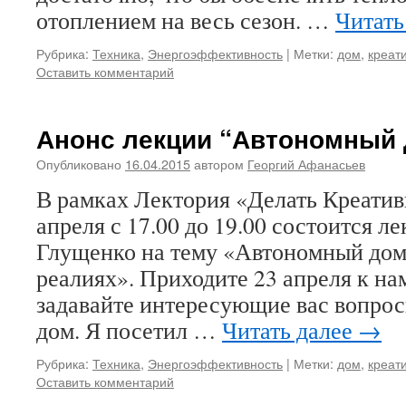
отоплением на весь сезон. …
Читать
Рубрика:
Техника
,
Энергоэффективность
|
Метки:
дом
,
креат
Оставить комментарий
Анонс лекции “Автономный
Опубликовано
16.04.2015
автором
Георгий Афанасьев
В рамках Лектория «Делать Креатив
апреля с 17.00 до 19.00 состоится л
Глущенко на тему «Автономный дом
реалиях». Приходите 23 апреля к на
задавайте интересующие вас вопро
дом. Я посетил …
Читать далее
→
Рубрика:
Техника
,
Энергоэффективность
|
Метки:
дом
,
креат
Оставить комментарий