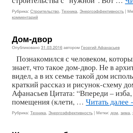
строительства с “нужной”. Вот …
Чи
Рубрика:
Строительство
,
Техника
,
Энергоэффективность
|
Ме
комментарий
Дом-двор
Опубликовано
31.03.2016
автором
Георгий Афанасьев
Познакомился с человеком, которы
знает, что такое дом-двор. Не в арх
видел, а в их семье такой дом испол
краткий рассказ и рисунок-схему до
Афанасьев Цитата: “Впереди – изба,
помещения (клети, …
Читать далее
Рубрика:
Техника
,
Энергоэффективность
|
Метки:
дом
,
зима
,