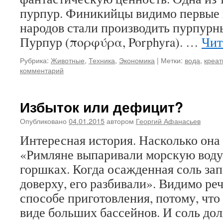
пурпур. Финикийцы видимо первые 
народов стали производить пурпурн
Пурпур (πορφύρα, Porphyra). …
Чит
Рубрика:
Животные
,
Техника
,
Экономика
|
Метки:
вода
,
креат
комментарий
Избыток или дефицит?
Опубликовано
04.01.2015
автором
Георгий Афанасьев
Интересная история. Насколько она 
«Римляне выпаривали морскую воду
горшках. Когда осажденная соль за
доверху, его разбивали». Видимо ре
способе приготовления, потому, что
виде больших бассейнов. И соль д