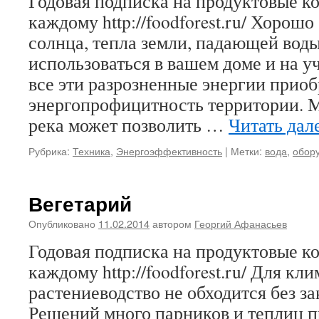
Годовая подписка на продуктовые 
каждому http://foodforest.ru/ Хорошо
солнца, тепла земли, падающей воды
использоваться в вашем доме и на у
все эти разрозненные энергии прио
энергопрофицитность территории. 
река может позволить …
Читать дал
Рубрика:
Техника
,
Энергоэффективность
|
Метки:
вода
,
обор
Вегетарий
Опубликовано
11.02.2014
автором
Георгий Афанасьев
Годовая подписка на продуктовые 
каждому http://foodforest.ru/ Для к
растениеводство не обходится без за
Решений много парников и теплиц 