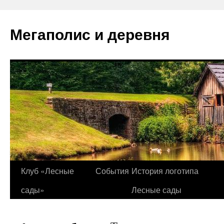
Перейти
к
Мегаполис и деревня
содержимому
Клуб «Лесные
События
История логотипа
сады»
Лесные сады