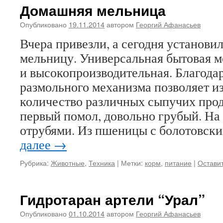
Домашняя мельница
Опубликовано
19.11.2014
автором
Георгий Афанасьев
Вчера привезли, а сегодня установ
мельницу. Универсальная бытовая м
и высокопроизводительная. Благодар
размольного механизма позволяет и
количество различных сыпучих прод
первый помол, довольно грубый. На 
отрубями. Из пшеницы с болотовск
далее
→
Рубрика:
Животные
,
Техника
|
Метки:
корм
,
питание
|
Остави
Гидротаран артели “Урал”
Опубликовано
01.10.2014
автором
Георгий Афанасьев