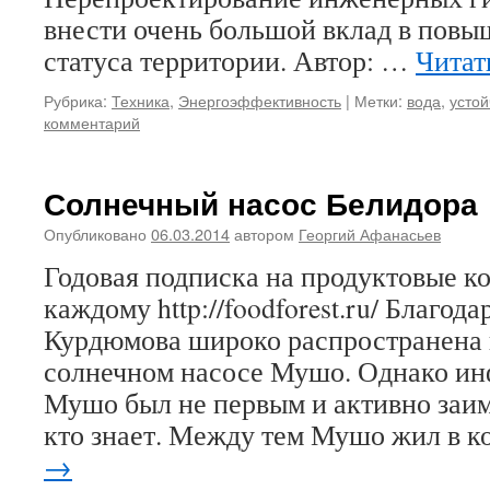
внести очень большой вклад в повы
статуса территории. Автор: …
Читат
Рубрика:
Техника
,
Энергоэффективность
|
Метки:
вода
,
устой
комментарий
Солнечный насос Белидора
Опубликовано
06.03.2014
автором
Георгий Афанасьев
Годовая подписка на продуктовые 
каждому http://foodforest.ru/ Благод
Курдюмова широко распространена
солнечном насосе Мушо. Однако ин
Мушо был не первым и активно заим
кто знает. Между тем Мушо жил в 
→