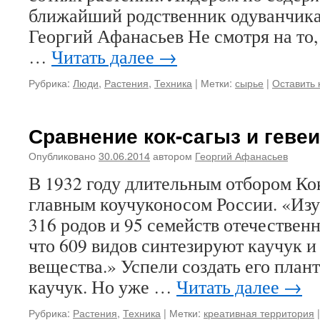
ближайший родственник одуванчика 
Георгий Афанасьев Не смотря на то
…
Читать далее
→
Рубрика:
Люди
,
Растения
,
Техника
|
Метки:
сырье
|
Оставить
Сравнение кок-сагыз и гевеи
Опубликовано
30.06.2014
автором
Георгий Афанасьев
В 1932 году длительным отбором Ко
главным коучуконосом России. «Изу
316 родов и 95 семейств отечествен
что 609 видов синтезируют каучук 
вещества.» Успели создать его план
каучук. Но уже …
Читать далее
→
Рубрика:
Растения
,
Техника
|
Метки:
креативная территория
|